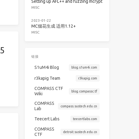
Setting up AFL++ and fuzzing mcrypt
MISC
2023-01-22
MC烟花生成 适用1.12+
MISC
25
链接
S1uM4i Blog
blog.s1um4i.com
r3kapig Team
r3kapig.com
COMPASS CTF
blog.compassc.tf
Wiki
COMPASS
compass.sustech.edu.cn
Lab
Teecert Labs
teecertlabs.com
COMPASS
detroit.sustech.edu.cn
CTF