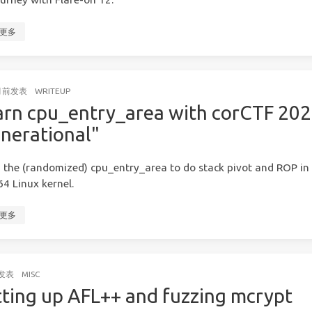
更多
月前
发表
WRITEUP
arn cpu_entry_area with corCTF 20
enerational"
 the (randomized) cpu_entry_area to do stack pivot and ROP in
4 Linux kernel.
更多
发表
MISC
tting up AFL++ and fuzzing mcrypt