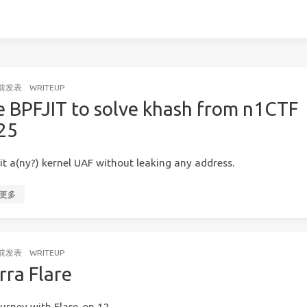
前
发表
WRITEUP
e BPFJIT to solve khash from n1CTF
25
it a(ny?) kernel UAF without leaking any address.
更多
前
发表
WRITEUP
rra Flare
urney with Flare-on 12.