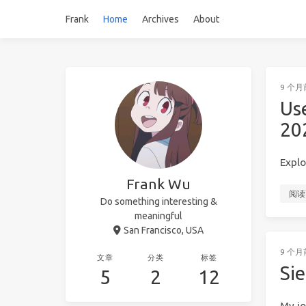
Frank
Home
Archives
About
9 个月
Us
20
Explo
Frank Wu
阅读
Do something interesting &
meaningful
San Francisco, USA
9 个月
文章
分类
标签
Sie
5
2
12
My jo