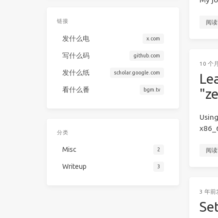
链接
阅读
发什么电
x.com
写什么码
github.com
10 个
发什么纸
scholar.google.com
Le
看什么番
"z
bgm.tv
Using
x86_6
分类
Misc
2
阅读
Writeup
3
3 年前
Se